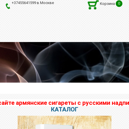
+37455641599 в Москве
0
Корзина
сайте армянские сигареты с русскими на
КАТАЛОГ